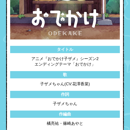
タイトル
アニメ『おでかけ子ザメ』シーズン2
エンディングテーマ「おでかけ」
歌
子ザメちゃん(CV:花澤香菜)
作詞
子ザメちゃん
作編曲
橘亮祐・篠崎あやと