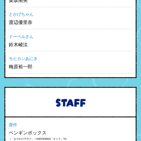
栗坂南美
とかげちゃん
渡辺優里奈
ドーベルさん
鈴木崚汰
モヒカンあにき
梅原裕一郎
STAFF
原作
ペンギンボックス
（「おでかけ子ザメ」／KADOKAWA「キトラ」刊）