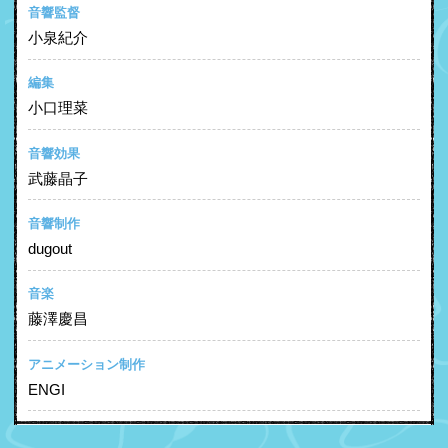
音響監督
小泉紀介
編集
小口理菜
音響効果
武藤晶子
音響制作
dugout
音楽
藤澤慶昌
アニメーション制作
ENGI